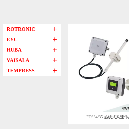
ROTRONIC
ꄶ
EYC
ꄶ
HUBA
ꄶ
VAISALA
ꄶ
TEMPRESS
ꄶ
FTS34/35 热线式风速